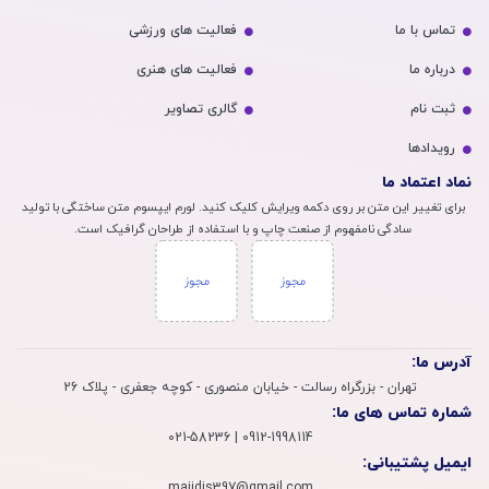
تماس با ما
فعالیت های ورزشی
درباره ما
فعالیت های هنری
ثبت نام
گالری تصاویر
رویداد‌ها
نماد اعتماد ما
برای تغییر این متن بر روی دکمه ویرایش کلیک کنید. لورم ایپسوم متن ساختگی با تولید
سادگی نامفهوم از صنعت چاپ و با استفاده از طراحان گرافیک است.
آدرس ما:
تهران - بزرگراه رسالت - خیابان منصوری - کوچه جعفری - پلاک 26
شماره تماس های ما:
0912-1998114 | 021-58236
ایمیل پشتیبانی:
majidis397@gmail.com