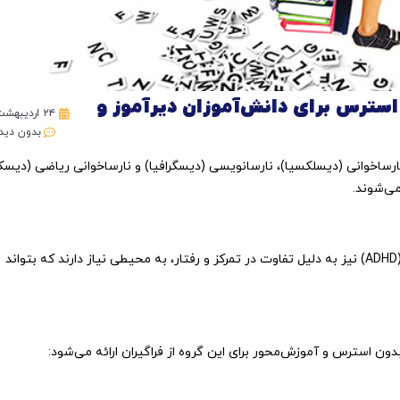
ن استرس برای دانش‌آموزان دیرآموز و
۲۴ اردیبهشت ۱۴۰۴
بدون دید
ارساخوانی (
دیسلکسیا)
،
نارسانویسی (
دیسگرافیا)
و
نارساخوانی
ریاضی (
دیسکا
ی‌شوند.
ADHD)
نیز
به
دلیل
تفاوت
در
تمرکز
و
رفتار،
به
محیطی
نیاز
دارند
که
بتواند
دون
استرس
و
آموزش‌محور
برای
این
گروه
از
فراگیران
ارائه
می‌شود: