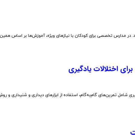
د
.
در
مدارس
تخصصی
برای
کودکان
با
نیازهای
ویژه،
آموزش‌ها
بر
اساس
همین
برای
اختلالات
یادگیری
ری
شامل
تمرین‌های
گام‌به‌گام،
استفاده
از
ابزارهای
دیداری
و
شنیداری
و
روش
ت