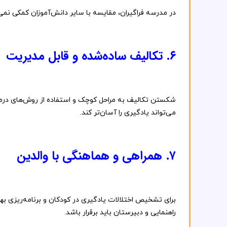
در
مدرسه
فراگیران،
مقایسه
با
سایر
دانش‌آموزان
کمکی
نمی‌
۶.
تکالیف
ساده‌شده
و
قابل
مدیریت
شکستن
تکالیف
به
مراحل
کوچک
و
استفاده
از
روش‌های
درم
می‌تواند
یادگیری
را
آسان‌تر
کند.
۷.
همراهی
و
هماهنگی
با
والدین
برای
تشخیص
اختلالات
یادگیری
در
کودکان
و
برنامه‌ریزی
به
راهنمایی
و
دبیرستان
باید
برقرار
باشد.