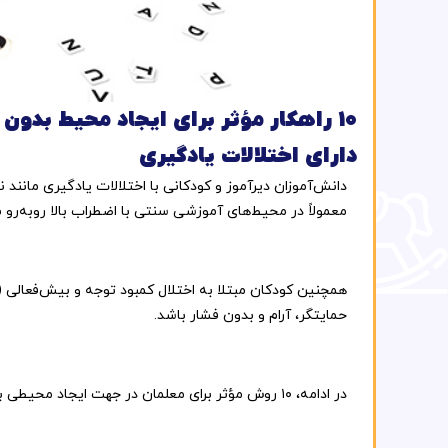
۱۰ راهکار مؤثر برای ایجاد محیط بدو
دارای اختلالات یادگیری
دانش‌آموزان
دیرآموز
و
کودکانی
با
اختلالات
یادگیری
مانند
ن
معمولاً
در
محیط‌های
آموزشی
سنتی
با
اضطراب
بالا
روبه‌رو
م
همچنین
کودکان
مبتلا
به
اختلال
کمبود
توجه
و
بیش‌فعالی (
حمایتگر،
آرام
و
بدون
فشار
باشد.
در
ادامه،
۱۰
روش
مؤثر
برای
معلمان
در
جهت
ایجاد
محیطی
ب